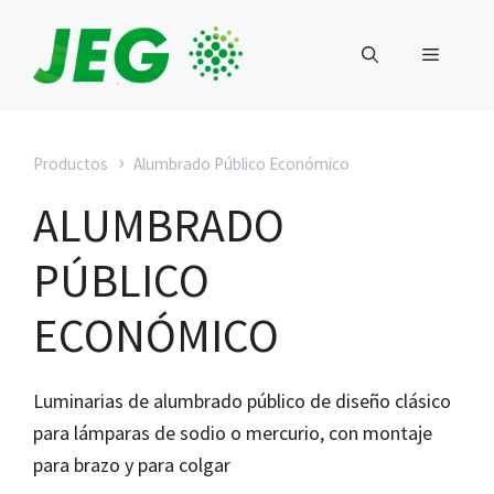
Saltar
al
MENÚ
contenido
›
Productos
Alumbrado Público Económico
ALUMBRADO
PÚBLICO
ECONÓMICO
Luminarias de alumbrado público de diseño clásico
para lámparas de sodio o mercurio, con montaje
para brazo y para colgar