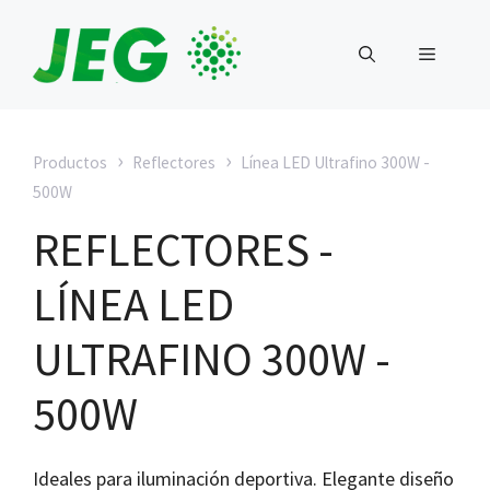
Saltar
al
MENÚ
contenido
›
›
Productos
Reflectores
Línea LED Ultrafino 300W -
500W
REFLECTORES -
LÍNEA LED
ULTRAFINO 300W -
500W
Ideales para iluminación deportiva. Elegante diseño