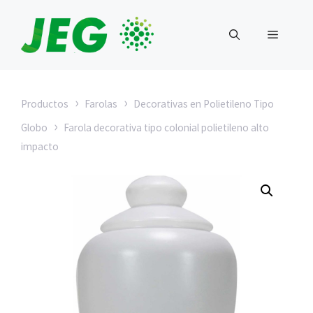
Saltar
al
MENÚ
contenido
›
›
Productos
Farolas
Decorativas en Polietileno Tipo
›
Globo
Farola decorativa tipo colonial polietileno alto
impacto