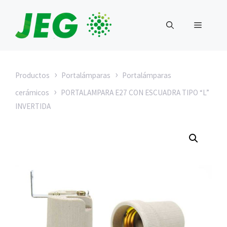
Saltar
al
MENÚ
contenido
›
›
Productos
Portalámparas
Portalámparas
›
cerámicos
PORTALAMPARA E27 CON ESCUADRA TIPO “L”
INVERTIDA